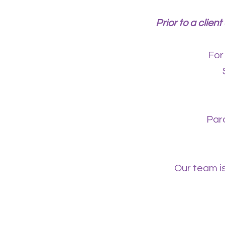
Prior to a clien
For
Para
Our team is