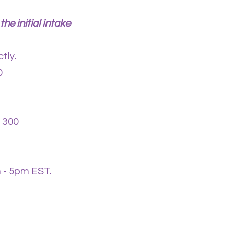
he initial intake
tly.
0
1300
 - 5pm EST.