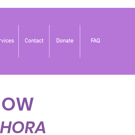
rvices
Contact
Donate
FAQ
 NOW
AHORA