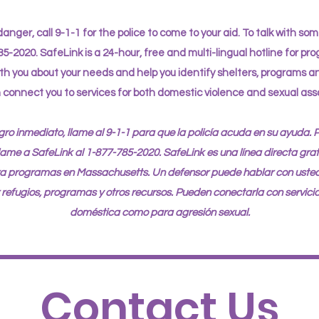
danger, call 9-1-1 for the police to come to your aid. To talk with so
85-2020. SafeLink is a 24-hour, free and multi-lingual hotline for p
th you about your needs and help you identify shelters, programs a
 connect you to services for both domestic violence and sexual assa
igro inmediato, llame al 9-1-1 para que la policía acuda en su ayuda. 
lame a SafeLink al 1-877-785-2020. SafeLink es una línea directa grat
ara programas en Massachusetts. Un defensor puede hablar con usted
r refugios, programas y otros recursos. Pueden conectarla con servicio
doméstica como para agresión sexual.
Contact Us